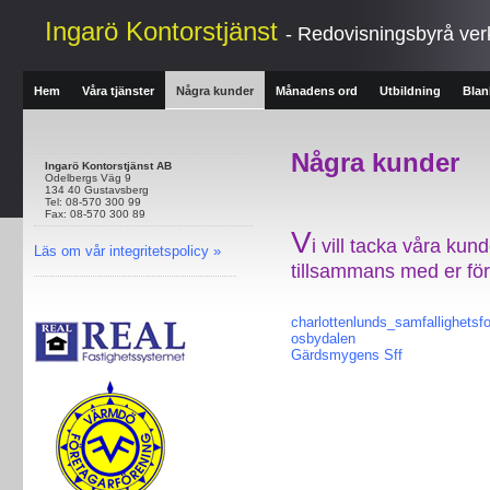
Ingarö Kontorstjänst
- Redovisningsbyrå ve
Hem
Våra tjänster
Några kunder
Månadens ord
Utbildning
Blan
Några kunder
Ingarö Kontorstjänst AB
Odelbergs Väg 9
134 40 Gustavsberg
Tel: 08-570 300 99
Fax: 08-570 300 89
V
i vill tacka våra kund
Läs om vår integritetspolicy »
tillsammans med er för
charlottenlunds_samfallighetsfo
osbydalen
Gärdsmygens Sff