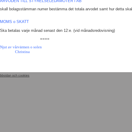
ARVODEN TILL STYRELSELEDAMÖTER I AB
skall bolagsstämman numer bestämma det totala arvodet samt hur detta skall
MOMS o SKATT
Ska betalas varje månad senast den 12:e. (vid månadsredovisning)
====
Njut av vårvärmen o solen
Christina
bbsidan och cookies