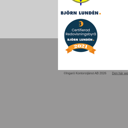
©Ingarö Kontorstjänst AB 2026
Den här we