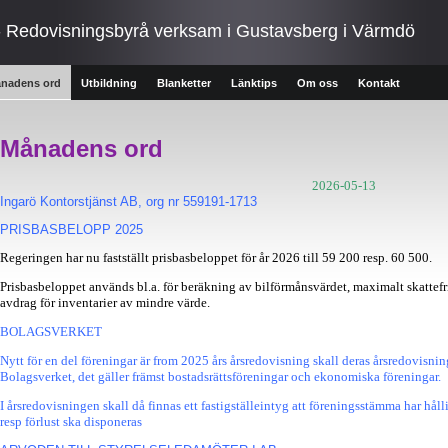
- Redovisningsbyrå verksam i Gustavsberg i Värmdö
nadens ord
Utbildning
Blanketter
Länktips
Om oss
Kontakt
Månadens ord
2026-05-13
Ingarö Kontorstjänst AB, org nr 559191-1713
PRISBASBELOPP 2025
Regeringen har nu fastställt prisbasbeloppet för år 2026 till 59 200 resp. 60 500.
Prisbasbeloppet används bl.a. för beräkning av bilförmånsvärdet, maximalt skattefr
avdrag för inventarier av mindre värde.
BOLAGSVERKET
Nytt för en del föreningar är from 2025 års årsredovisning skall deras årsredovisning
Bolagsverket, det gäller främst bostadsrättsföreningar och ekonomiska föreningar.
I årsredovisningen skall då finnas ett fastigställeintyg att föreningsstämma har hål
resp förlust ska disponeras