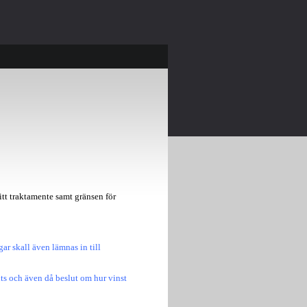
itt traktamente samt gränsen för
ar skall även lämnas in till
lits och även då beslut om hur vinst